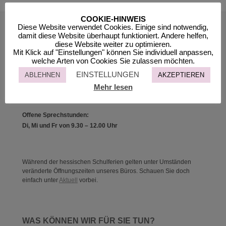
COOKIE-HINWEIS
Diese Website verwendet Cookies. Einige sind notwendig,
SO ERREICHEN SIE UNS
damit diese Website überhaupt funktioniert. Andere helfen,
diese Website weiter zu optimieren.
Mit Klick auf "Einstellungen" können Sie individuell anpassen,
NEST-WERK e. V.
welche Arten von Cookies Sie zulassen möchten.
Ackergasse 28
61440 Oberursel (Taunus)
EINSTELLUNGEN
ABLEHNEN
AKZEPTIEREN
Telefon: 06171/92 98 769 oder 698 1949
Mehr lesen
Fax: 06171 / 698 1944
E-Mail:
nestwerk@oberursel.de
Offene Sprechstunden:
Di, Mi und Fr von 9.30 – 12.00 Uhr
Während der hessischen Schulferien gelten unter Umständen
veränderte Öffnungszeiten unseres Büros. Schauen Sie doch
einfach unter
Aktuell
vorbei.
WAS KÖNNEN WIR FÜR SIE TUN?