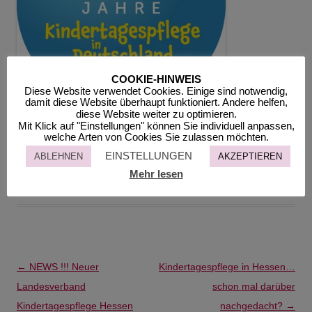
COOKIE-HINWEIS
Diese Website verwendet Cookies. Einige sind notwendig,
damit diese Website überhaupt funktioniert. Andere helfen,
diese Website weiter zu optimieren.
Mit Klick auf "Einstellungen" können Sie individuell anpassen,
welche Arten von Cookies Sie zulassen möchten.
Wir freuen uns, wenn unseren Beitrag teilen.
EINSTELLUNGEN
ABLEHNEN
AKZEPTIEREN
teilen
teilen
teilen
Mehr lesen
Beitragsnavigation
←
NEWS !!! Neuer
Kindertagespflege in Hessen…
Landesverband
schon mal darüber
Kindertagespflege Hessen
nachgedacht?
→